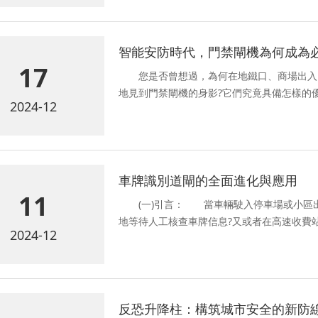
智能安防時代，門禁閘機為何成為
17
您是否曾想過，為何在地鐵口、商場出入
地見到門禁閘機的身影?它們究竟具備怎樣的
2024-12
車牌識別道閘的全面進化與應用
11
(一)引言： 當車輛駛入停車場或小區出
地等待人工核查車牌信息?又或者在高速收費
2024-12
反恐升降柱：構筑城市安全的新防