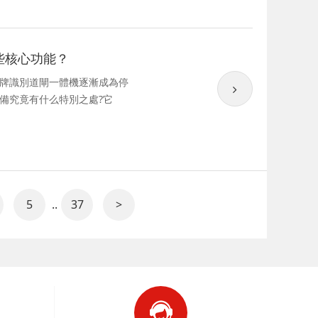
些核心功能？
牌識別道閘一體機逐漸成為停
備究竟有什么特別之處?它
5
..
37
>