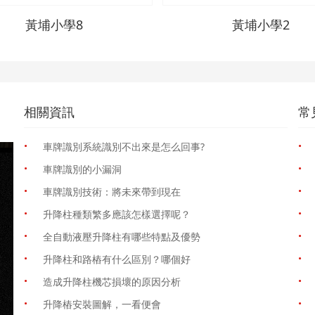
黃埔小學8
黃埔小學2
相關資訊
常
·
·
車牌識別系統識別不出來是怎么回事?
·
·
車牌識別的小漏洞
·
·
車牌識別技術：將未來帶到現在
·
·
升降柱種類繁多應該怎樣選擇呢？
·
·
全自動液壓升降柱有哪些特點及優勢
·
·
升降柱和路樁有什么區別？哪個好
·
·
造成升降柱機芯損壞的原因分析
·
·
升降樁安裝圖解，一看便會