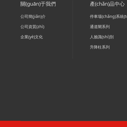
關(guān)于我們
產(chǎn)品中心
公司簡(jiǎn)介
停車場(chǎng)系統(t
公司資質(zhì)
通道閘系列
企業(yè)文化
人臉識(shí)別
升降柱系列