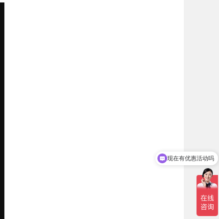
现在有优惠活动吗