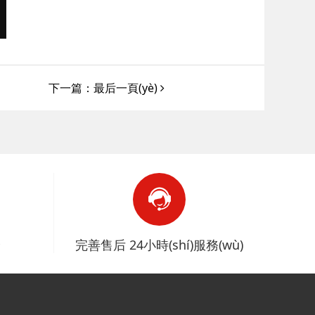
下一篇：最后一頁(yè)
全
完善售后 24小時(shí)服務(wù)