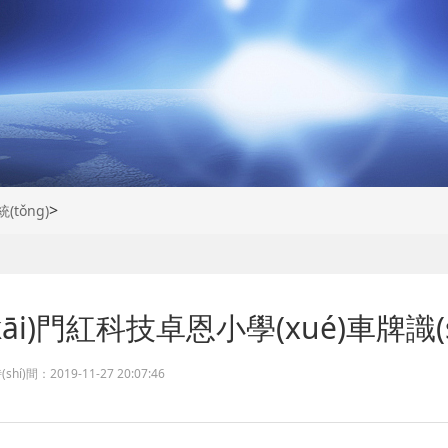
>
(tǒng)
kāi)門紅科技卓恩小學(xué)車牌識(
shí)間：2019-11-27 20:07:46