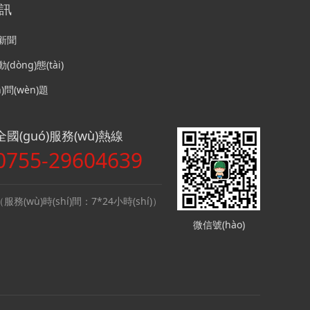
訊
)新聞
(dòng)態(tài)
n)問(wèn)題
全國(guó)服務(wù)熱線
0755-29604639
（服務(wù)時(shí)間：7*24小時(shí)）
微信號(hào)